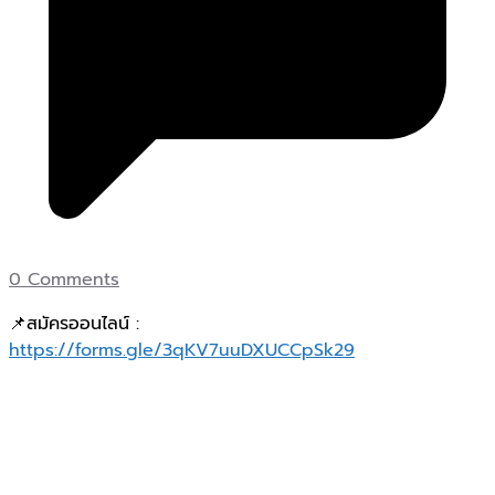
0 Comments
📌สมัครออนไลน์ :
https://forms.gle/3qKV7uuDXUCCpSk29