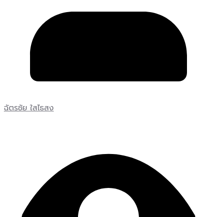
ฉัตรชัย ใสไธสง