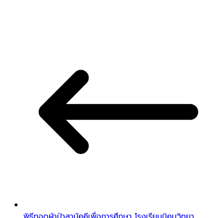
พิธีทอดผ้าป่าสามัคคีเพื่อการศึกษา โรงเรียนนิคมวิทยา