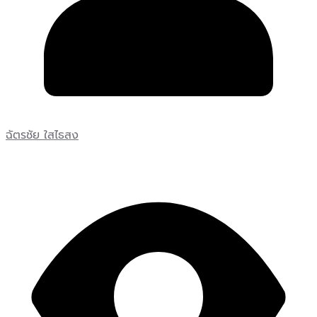
ฉัตรชัย ใสไธสง