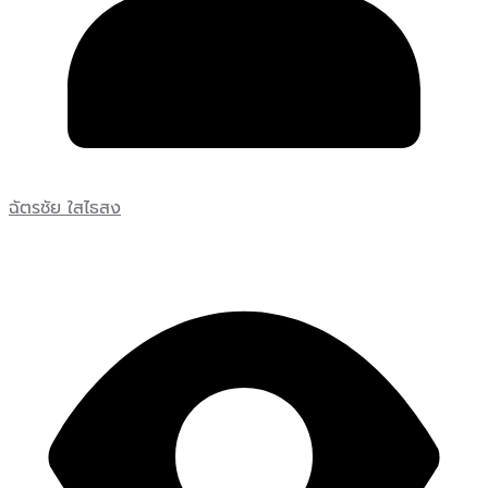
ฉัตรชัย ใสไธสง