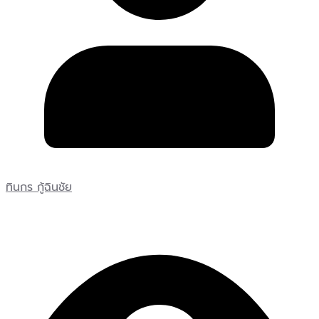
ทินกร กู้ฉินชัย