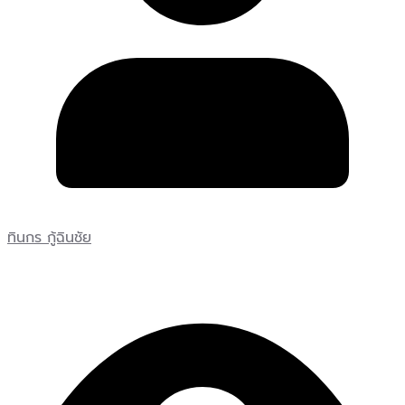
ทินกร กู้ฉินชัย