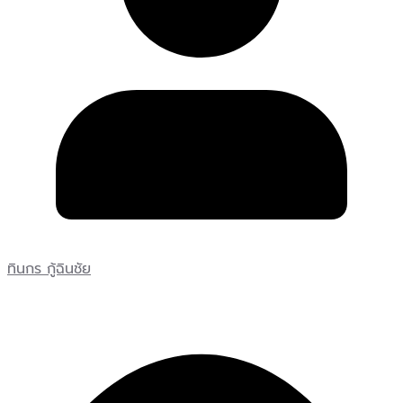
ทินกร กู้ฉินชัย