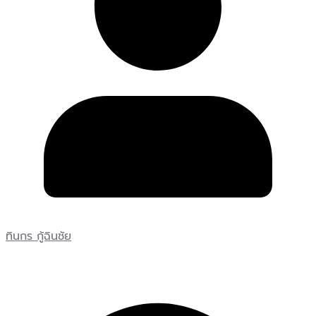
ทินกร กู้ฉินชัย