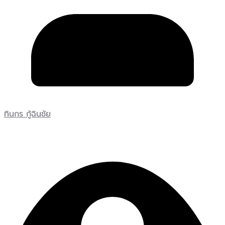
ทินกร กู้ฉินชัย