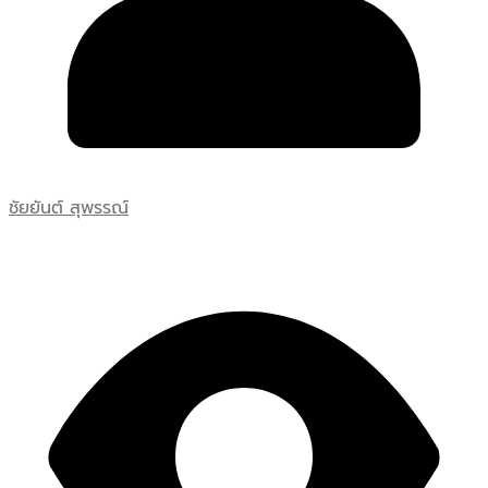
ชัยยันต์ สุพรรณ์