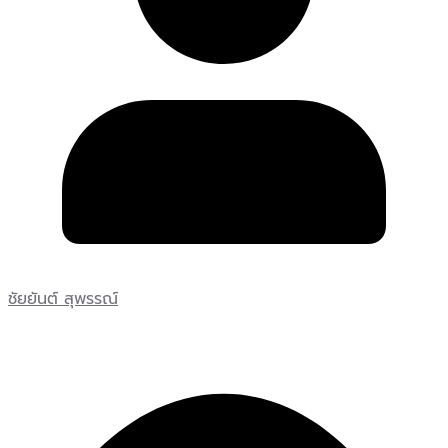
ชัยยันต์ สุพรรณ์