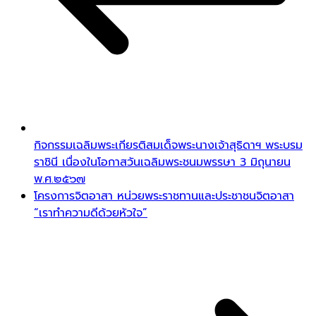
กิจกรรมเฉลิมพระเกียรติสมเด็จพระนางเจ้าสุธิดาฯ พระบรม
ราชินี เนื่องในโอกาสวันเฉลิมพระชนมพรรษา 3 มิถุนายน
พ.ศ.๒๕๖๗
โครงการจิตอาสา หน่วยพระราชทานและประชาชนจิตอาสา
“เราทำความดีด้วยหัวใจ”