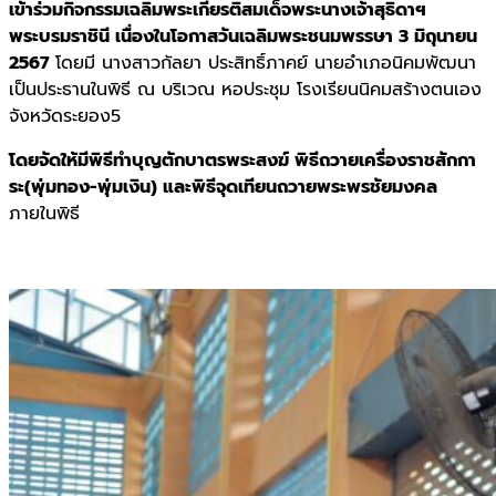
เข้าร่วมกิจกรรมเฉลิมพระเกียรติสมเด็จพระนางเจ้าสุธิดาฯ
พระบรมราชินี เนื่องในโอกาสวันเฉลิมพระชนมพรรษา 3 มิถุนายน
2567
โดยมี นางสาวกัลยา ประสิทธิ์ภาคย์ นายอำเภอนิคมพัฒนา
เป็นประธานในพิธี ณ บริเวณ หอประชุม โรงเรียนนิคมสร้างตนเอง
จังหวัดระยอง5
โดยจัดให้มีพิธีทำบุญตักบาตรพระสงฆ์ พิธีถวายเครื่องราชสักกา
ระ(พุ่มทอง-พุ่มเงิน) และพิธีจุดเทียนถวายพระพรชัยมงคล
ภายในพิธี