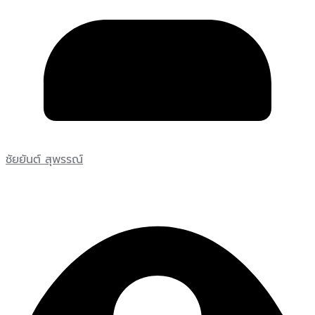
ชัยยันต์ สุพรรณ์