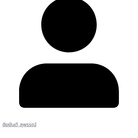
ชัยยันต์ สุพรรณ์