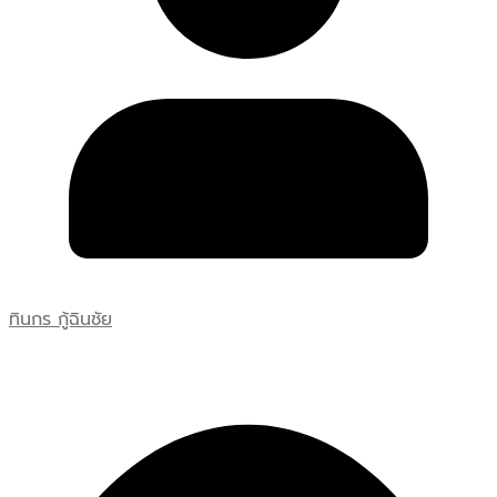
ทินกร กู้ฉินชัย