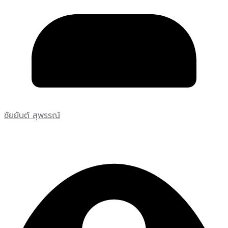
ชัยยันต์ สุพรรณ์