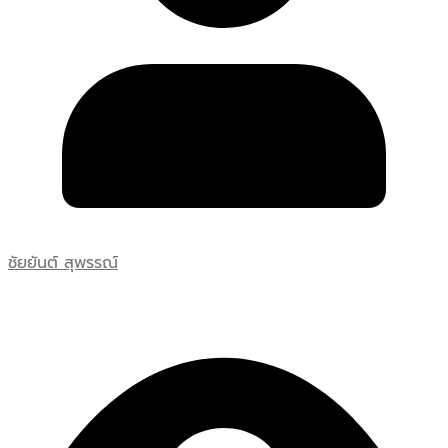
ชัยยันต์ สุพรรณ์