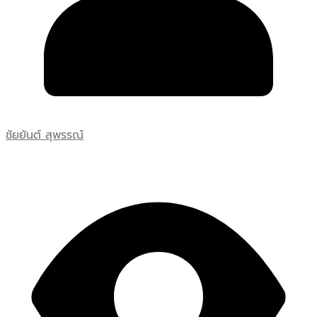
ชัยยันต์ สุพรรณ์