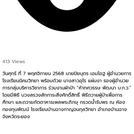
413 Views
วันศุกร์ ที่ 7 พฤศจิกายน 2568 นายปิยบุตร เอมโอฐ ผู้อำนวยการ
โรงเรียนนิคมวิทยา พร้อมด้วย นางสาวอุไร แผ่นงา
รองผู้อำนวย
การกลุ่มบริหารวิชาการ ร่วมงานผ้าป่า “ห้าทศวรรษ พัฒนา บ.ก.ว.”
โดยมีพิธี บวงสรวงสักการะสิ่งศักดิ์สิทธิ์ พิธีถวายผู้ป่าเพื่อการ
ศึกษา และถวายภัตตาหารเพลพระภิกษุ กรวดน้ำรับพร ณ ห้อง
กองทุนพัฒน์ โรงเรียนบ้านฉางกาญจนกุลวิทยา อำเภอบ้านฉาง
จังหวัดระยอง