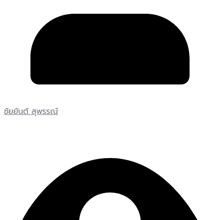
ชัยยันต์ สุพรรณ์