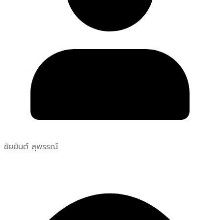
ชัยยันต์ สุพรรณ์