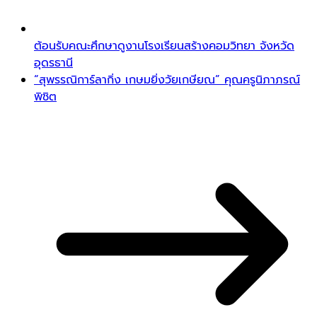
ต้อนรับคณะศึกษาดูงานโรงเรียนสร้างคอมวิทยา จังหวัด
อุดรธานี
“สุพรรณิการ์ลากิ่ง เกษมยิ่งวัยเกษียณ” คุณครูนิภาภรณ์
พิชิต