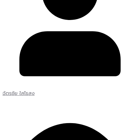
ฉัตรชัย ใสไธสง