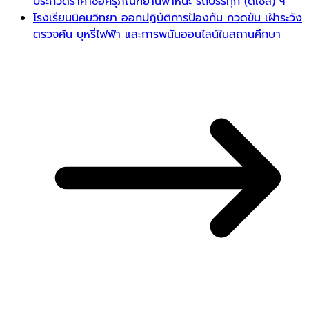
ประกวดราคาซื้อครุภัณฑ์ยานพาหนะ รถบรรทุก (ดีเซล) ฯ
โรงเรียนนิคมวิทยา ออกปฏิบัติการป้องกัน กวดขัน เฝ้าระวัง
ตรวจค้น บุหรี่ไฟฟ้า และการพนันออนไลน์ในสถานศึกษา