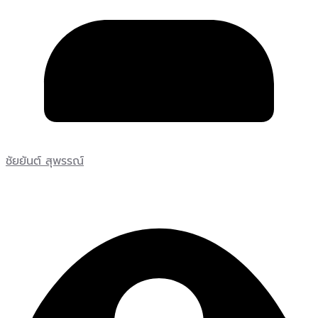
ชัยยันต์ สุพรรณ์