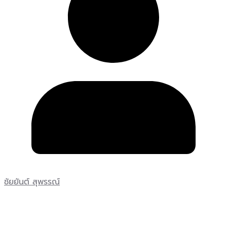
ชัยยันต์ สุพรรณ์