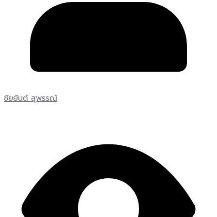
ชัยยันต์ สุพรรณ์