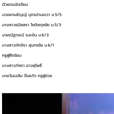
ตัวแทนนักเรียน
นายแทนธัญญ์ บุตรบ้านเขวา ม.5/5
นางสาวธนิสสรา โชติสกุลชัย ม.5/3
นายณัฐกรณ์ ธงเงิน ม.6/3
นางสาวภัคจิรา สุนทรชัย ม.6/1
ครูผู้ฝึกซ้อม
นางสาวภัสรา อาจสุโพธิ์
นายวันเฉลิม ปิ่นแก้ว ครูผู้ช่วย