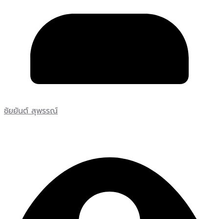
ชัยยันต์ สุพรรณ์