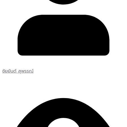
ชัยยันต์ สุพรรณ์